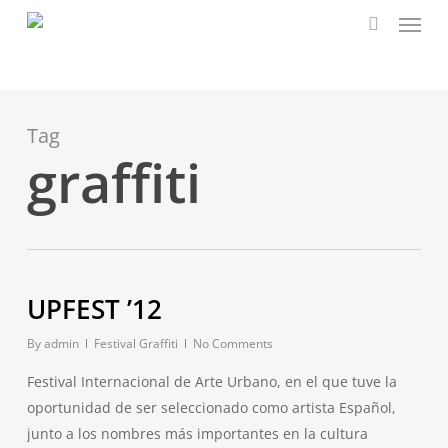
Menu
Skip
to
search
main
content
Tag
graffiti
UPFEST ’12
By
admin
Festival Graffiti
No Comments
Festival Internacional de Arte Urbano, en el que tuve la
oportunidad de ser seleccionado como artista Español,
junto a los nombres más importantes en la cultura